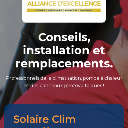
Conseils,
installation et
remplacements.
Professionnels de la climatisation, pompe à chaleur
et des panneaux photovoltaïques !
Solaire Clim
Merci
pour