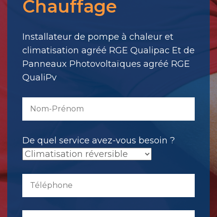
Chauffage
votre
message.
Il
Installateur de pompe à chaleur et
a
climatisation agréé RGE Qualipac Et de
été
Panneaux Photovoltaïques agréé RGE
envoyé.
QualiPv
De quel service avez-vous besoin ?