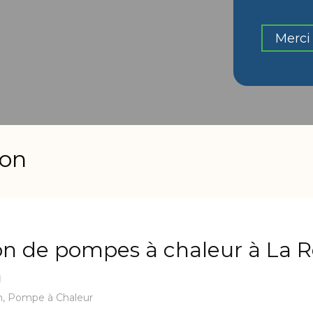
Merci 
ron
ion de pompes à chaleur à La 
n
n
,
Pompe à Chaleur