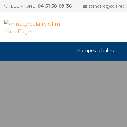
04 51 58 09 36
TELEPHONE
standard@solairecl
Pompe à chaleur