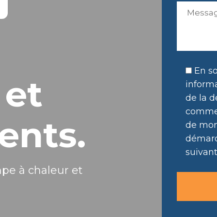
En so
 et
informa
de la d
commer
ents.
de mon 
démarc
suivant
mpe à chaleur et