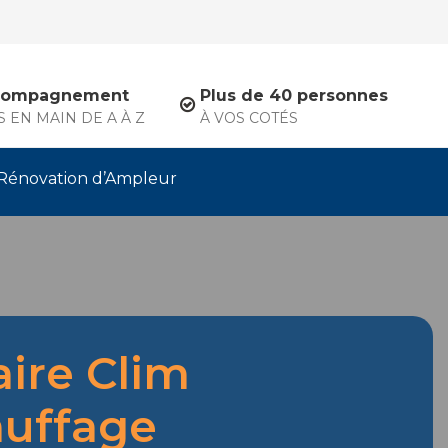
compagnement
Plus de 40 personnes
S EN MAIN DE A À Z
À VOS COTÉS
Rénovation d’Ampleur
aire Clim
uffage
.