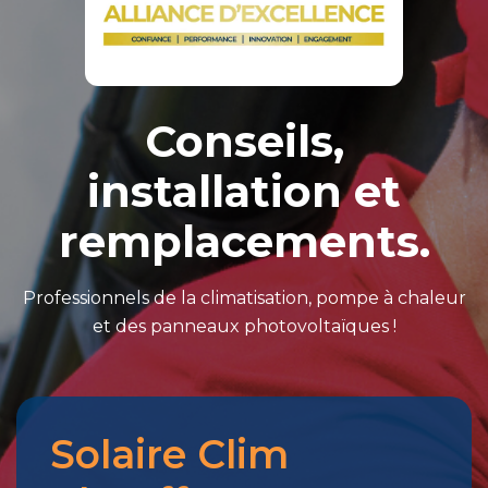
Conseils,
installation et
remplacements.
Professionnels de la climatisation, pompe à chaleur
et des panneaux photovoltaïques !
Solaire Clim
Merci
pour