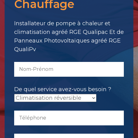
Chauffage
votre
message.
Il
Installateur de pompe à chaleur et
a
climatisation agréé RGE Qualipac Et de
été
Panneaux Photovoltaïques agréé RGE
envoyé.
QualiPv
De quel service avez-vous besoin ?