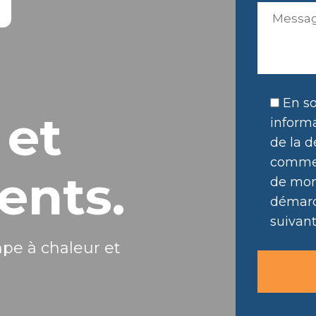
En so
 et
informa
de la d
commer
ents.
de mon 
démarc
suivant
mpe à chaleur et