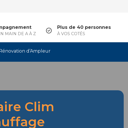
mpagnement
Plus de 40 personnes
N MAIN DE A À Z
À VOS COTÉS
Rénovation d’Ampleur
aire Clim
uffage
.