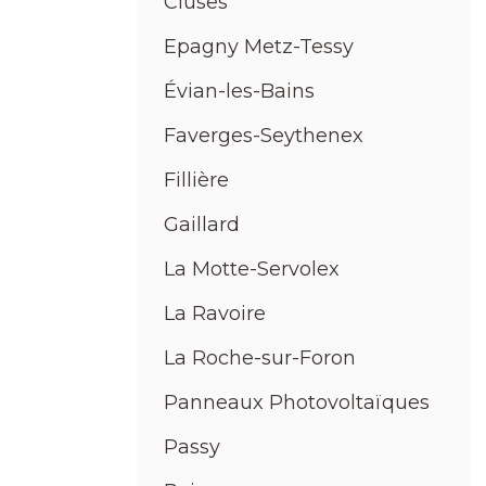
Cluses
Epagny Metz-Tessy
Évian-les-Bains
Faverges-Seythenex
Fillière
Gaillard
La Motte-Servolex
La Ravoire
La Roche-sur-Foron
Panneaux Photovoltaïques
Passy