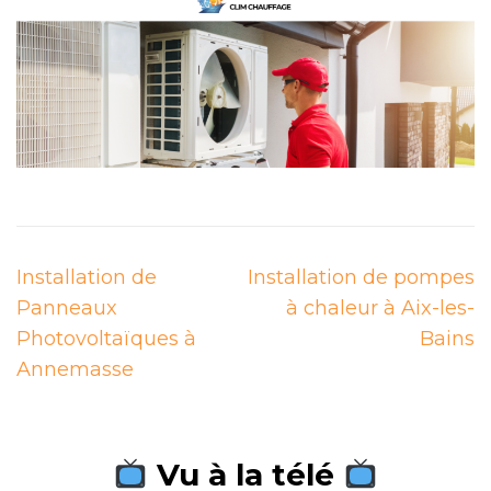
Navigation
Installation de
Installation de pompes
de
Panneaux
à chaleur à Aix-les-
l’article
Photovoltaïques à
Bains
Annemasse
Vu à la télé