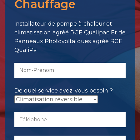
Chauffage
votre
message.
Il
Installateur de pompe à chaleur et
a
climatisation agréé RGE Qualipac Et de
été
Panneaux Photovoltaïques agréé RGE
envoyé.
QualiPv
De quel service avez-vous besoin ?