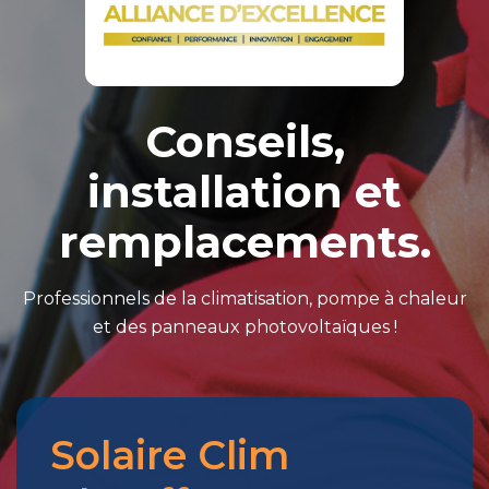
Conseils,
installation et
remplacements.
Professionnels de la climatisation, pompe à chaleur
et des panneaux photovoltaïques !
Solaire Clim
Merci
pour