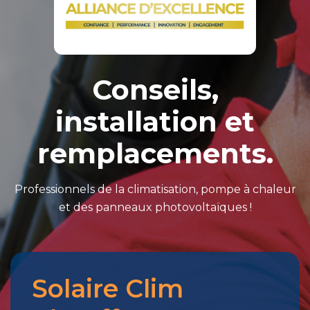
Conseils,
installation et
remplacements.
Professionnels de la climatisation, pompe à chaleur
et des panneaux photovoltaïques !
Solaire Clim
Merci
pour