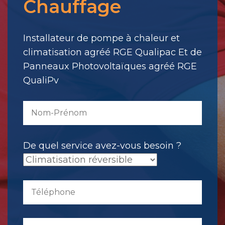
Chauffage
votre
message.
Il
Installateur de pompe à chaleur et
a
climatisation agréé RGE Qualipac Et de
été
Panneaux Photovoltaïques agréé RGE
envoyé.
QualiPv
De quel service avez-vous besoin ?