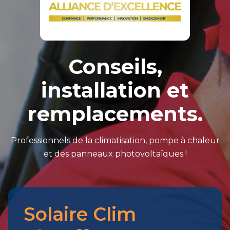
Conseils,
installation et
remplacements.
Professionnels de la climatisation, pompe à chaleur
et des panneaux photovoltaïques !
Solaire Clim
Merci
pour