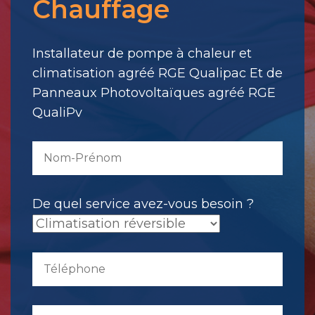
Chauffage
votre
message.
Il
Installateur de pompe à chaleur et
a
climatisation agréé RGE Qualipac Et de
été
Panneaux Photovoltaïques agréé RGE
envoyé.
QualiPv
De quel service avez-vous besoin ?