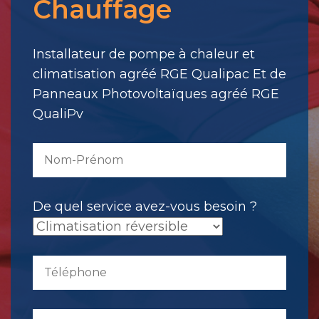
Chauffage
votre
message.
Il
Installateur de pompe à chaleur et
a
climatisation agréé RGE Qualipac Et de
été
Panneaux Photovoltaïques agréé RGE
envoyé.
QualiPv
De quel service avez-vous besoin ?