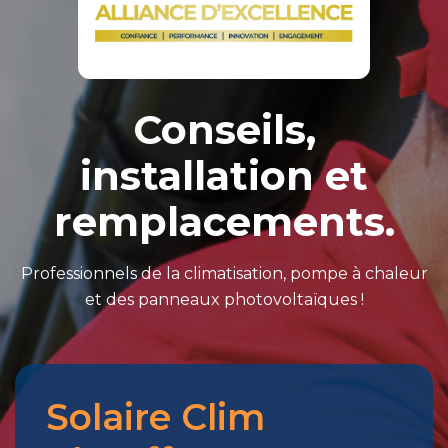
Conseils,
installation et
remplacements.
Professionnels de la climatisation, pompe à chaleur
et des panneaux photovoltaïques !
Solaire Clim
Merci
pour